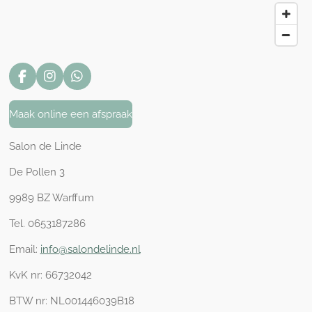
F
I
W
a
n
h
c
s
a
Maak online een afspraak
e
t
t
b
a
s
o
g
A
Salon de Linde
o
r
p
k
a
p
De Pollen 3
m
9989 BZ Warffum
Tel. 0653187286
Email:
info@salondelinde.nl
KvK nr:
66732042
BTW nr: NL001446039B18